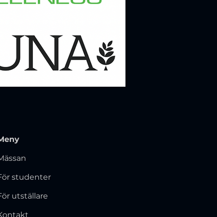
Meny
Mässan
För studenter
För utställare
Kontakt