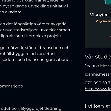
 ständigt riktad framåt, leder vi 
 nytänkande utvecklingsinitiativ i 
ch akademi. 
och det långsiktiga värdet av goda 
er nya stadsmiljöer, utvecklar smart 
ntliga aktörer i komplexa projekt.
ygger nätverk, stärker branschen och 
amhällsbyggare och arbetar i 
Vår stud
, akademi och branschorganisationer.
Joanna Mes
joanna.mess
070 090 59 7
, Sommarjobb
http://www.f
I vilken 
roduktion, Byggprojektledning,