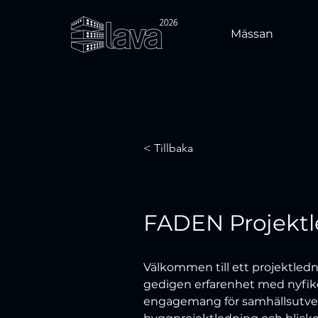
Mässan
< Tillbaka
FADEN Projekt
Välkommen till ett projektled
gedigen erfarenhet med nyfike
engagemang för samhällsutveckl