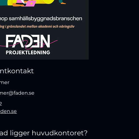
entkontakt
smer
mer@faden.se
2
aden.se
stad ligger huvudkontoret?