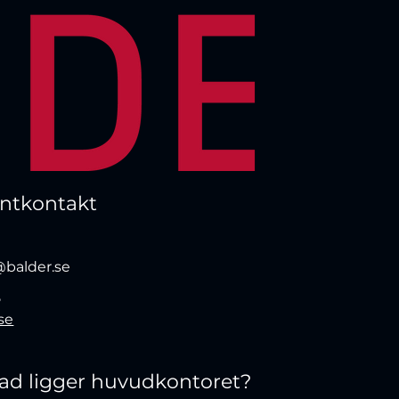
entkontakt
@balder.se
5
.se
stad ligger huvudkontoret?