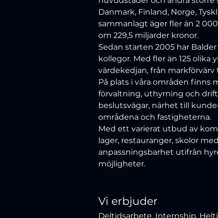
huvudstäder och andra större s
Danmark, Finland, Norge, Tyskl
sammanlagt äger fler än 2 000 f
om 229,5 miljarder kronor.
Sedan starten 2005 har Balder v
kollegor. Med fler än 125 olika yr
värdekedjan, från markförvärv t
På plats i våra områden finns 
förvaltning, uthyrning och drif
beslutsvägar, närhet till ku
områdena och fastigheterna.
Med ett varierat utbud av komm
lager, restauranger, skolor me
anpassningsbarhet utifrån hyre
möjligheter.
Vi erbjuder
Deltidsarbete, Internship, Hel