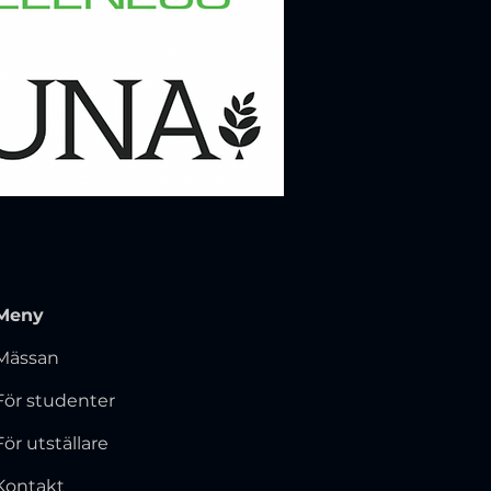
Meny
Mässan
För studenter
För utställare
Kontakt