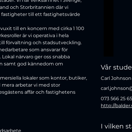
täder. Vi har verksamhet i Sverige, 
and och Storbritannien där vi 
astigheter till ett fastighetsvärde 
uxit till en koncern med cirka 1 100 
kesroller är vi operativa i hela 
ill förvaltning och stadsutveckling. 
medarbetare som ansvarar för 
t. Lokal närvaro ger oss snabba 
nden samt god kännedom om 
Vår stud
ersiella lokaler som kontor, butiker, 
Carl Johnson
d mera arbetar vi med stor 
carl.johnson
sgästens affär och fastighetens 
073 566 25 6
http://balder
I vilken 
tidsarbete