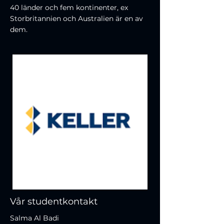
40 länder och fem kontinenter, ex
Storbritannien och Australien är en av
dem.
Vår studentkontakt
Salma Al Badi