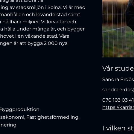
ag är att bidra till 
ng av stadsmiljön i Solna. Vi är med 
ammanhållen och levande stad samt 
 hållbara miljöer. Vi förvaltar och 
ska hålla under många år, och bygger 
hovet i en växande stad. Våra 
ingen är att bygga 2 000 nya 
Vår stud
Sandra Erdö
sandra.erdos
070 103 03 4
https://karria
 Byggproduktion,
tsekonomi, Fastighetsförmedling,
anering
I vilken 