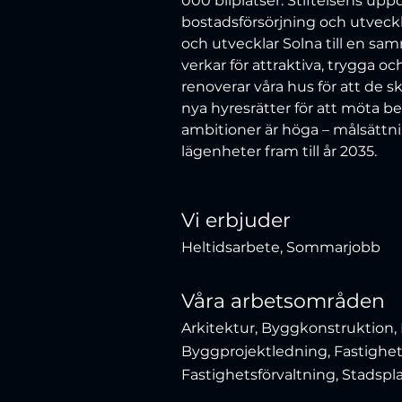
000 bilplatser. Stiftelsens uppdr
bostadsförsörjning och utveckli
och utvecklar Solna till en s
verkar för attraktiva, trygga och
renoverar våra hus för att de 
nya hyresrätter för att möta be
ambitioner är höga – målsättn
lägenheter fram till år 2035.
Vi erbjuder
Heltidsarbete, Sommarjobb
Våra arbetsområden
Arkitektur, Byggkonstruktion,
Byggprojektledning, Fastighe
Fastighetsförvaltning, Stadspl