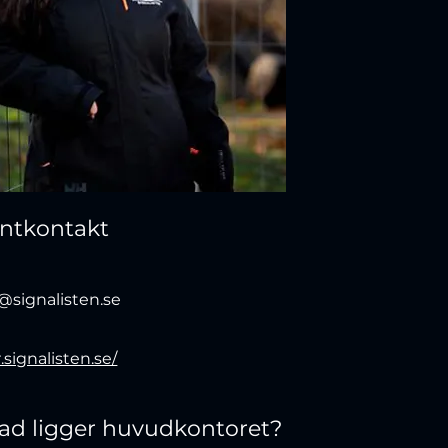
entkontakt
s
@signalisten.se
1
r.signalisten.se/
stad ligger huvudkontoret?