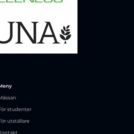
Meny
Mässan
För studenter
För utställare
Kontakt