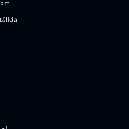
holm
tällda