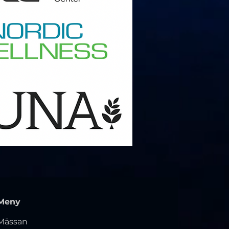
Meny
Mässan