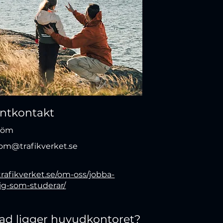
entkontakt
tröm
rom@trafikverket.se
trafikverket.se/om-oss/jobba-
dig-som-studerar/
stad ligger huvudkontoret?