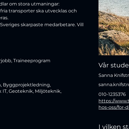
dlar om stora utmaningar: 
lfria transporter ska utvecklas och 
ras. 
veriges skarpaste medarbetare. Vill 
rjobb, Traineeprogram
Vår stud
Sanna Knifs
sanna.knifst
, Byggprojektledning,
IT, Geoteknik, Miljöteknik,
010-1235376
https://www.
hos-oss/for-
I vilken 