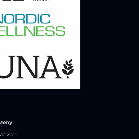
Meny
Mässan