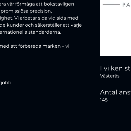
bara vår förmåga att bokstavligen 
promisslösa precision, 
ghet. Vi arbetar sida vid sida med 
e kunder och säkerställer att varje 
ternationella standarderna.
 med att förbereda marken – vi 
I vilken 
Västerås
rjobb
Antal ans
145